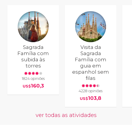
Sagrada
Visita da
Família com
Sagrada
subida às
Família com
torres
guia em
espanhol sem
filas
1824 opiniões
160,3
US$
4228 opiniões
103,8
US$
ver todas as atividades