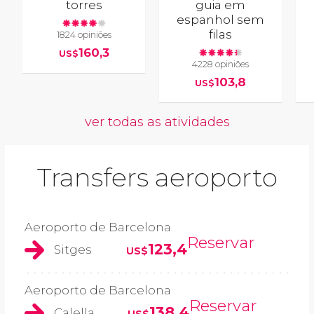
torres
guia em
espanhol sem
filas
1824 opiniões
160,3
US$
4228 opiniões
103,8
US$
ver todas as atividades
Transfers aeroporto
Aeroporto de Barcelona
Reservar
123,4
Sitges
US$
Aeroporto de Barcelona
Reservar
138,4
Calella
US$