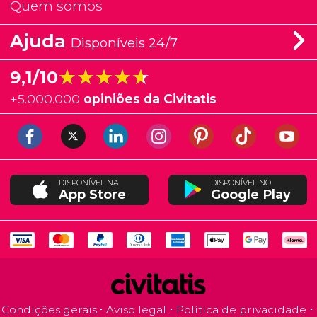
Quem somos
Ajuda
Disponíveis 24/7
★★★★★
★★★★★
9,1/10
+
5.000.000
opiniões da Civitatis
DISPONÍVEL NA
DISPONÍVEL NO
App Store
Google Play
Condições gerais
Aviso legal
Política de privacidade