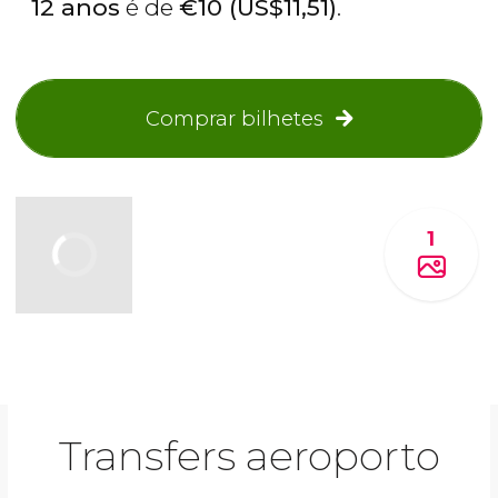
12 anos
é de
€
10 (
US$
11,51)
.
Comprar bilhetes
1
Transfers aeroporto