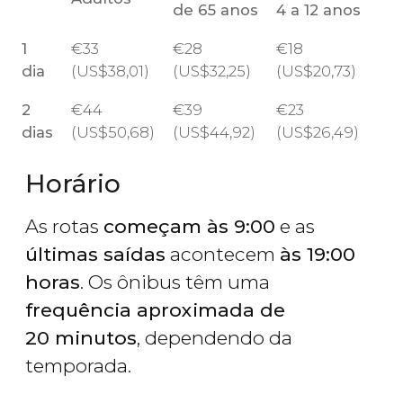
de 65 anos
4 a 12 anos
1
€
33
€
28
€
18
dia
(
US$
38,01)
(
US$
32,25)
(
US$
20,73)
2
€
44
€
39
€
23
dias
(
US$
50,68)
(
US$
44,92)
(
US$
26,49)
Horário
As rotas
começam às 9:00
e as
últimas saídas
acontecem
às 19:00
horas
. Os ônibus têm uma
frequência aproximada de
20 minutos
, dependendo da
temporada.