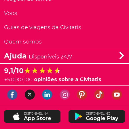
Voos
Guias de viagens da Civitatis
Quem somos
Ajuda
Disponíveis 24/7
★★★★★
★★★★★
9,1/10
+
5.000.000
opiniões sobre a Civitatis
DISPONÍVEL NA
DISPONÍVEL NO
App Store
Google Play