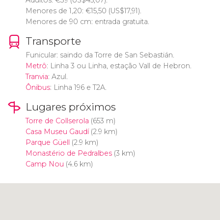
Adultos:
€
39 (
US$
45,07).
Menores de 1,20:
€
15,50 (
US$
17,91).
Menores de 90 cm: entrada gratuita.
Transporte
Funicular: saindo da Torre de San Sebastián.
Metrô
: Linha 3 ou Linha, estação Vall de Hebron.
Tranvia
: Azul.
Ônibus
: Linha 196 e T2A.
Lugares próximos
Torre de Collserola
(653 m)
Casa Museu Gaudí
(2.9 km)
Parque Güell
(2.9 km)
Monastério de Pedralbes
(3 km)
Camp Nou
(4.6 km)
Clique para usar o mapa