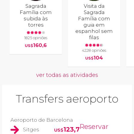
Sagrada
Visita da
Família com
Sagrada
subida às
Família com
torres
guia em
espanhol sem
filas
1825 opiniões
160,6
US$
4228 opiniões
104
US$
ver todas as atividades
Transfers aeroporto
Aeroporto de Barcelona
Reservar
123,7
Sitges
US$