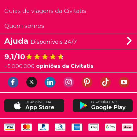
Guias de viagens da Civitatis
Quem somos
Ajuda
Disponíveis 24/7
★★★★★
★★★★★
9,1/10
+
5.000.000
opiniões da Civitatis
DISPONÍVEL NA
DISPONÍVEL NO
App Store
Google Play