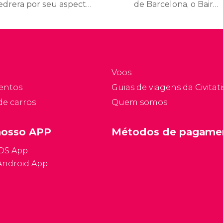
edrera por seu aspecto
de Barcelona, o Bairro
étreo, é um
Gótico é a zona mais
urpreendente edifício
antiga e uma das mais
odernista criado por
bonitas de Barcelona. O
udí entre 1906 e 1912.
agradável bairro é
delimitado por Las
Voos
Ramblas, Via Laietana,
entos
Guias de viagens da Civitati
Passeio de Colón e Praça
de carros
Quem somos
da Catalunha.
nosso APP
Métodos de pagame
iOS App
Android App