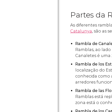
Partes da 
As diferentes rambl
Catalunya
, são as s
Rambla de Canal
Ramblas, ao lado
Canaletes é uma 
Rambla de los Est
localização do Es
conhecida como a
arredores funcio
Rambla de las Flo
Ramblas está repl
zona está o conh
Rambla de los Ca