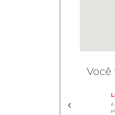
Você 
L
A
p