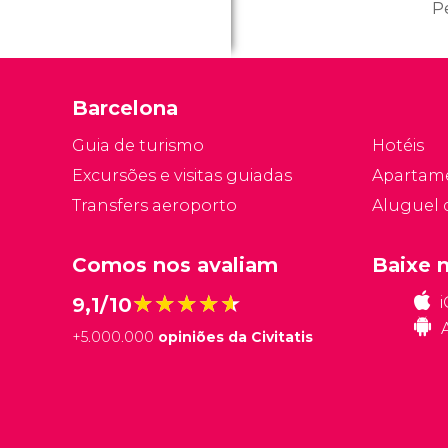
P
p
s
m
Barcelona
Ga
Guia de turismo
Hotéis
Excursões e visitas guiadas
Apartam
Transfers aeroporto
Aluguel 
Comos nos avaliam
Baixe 
★★★★★
★★★★★
9,1/10
+
5.000.000
opiniões da Civitatis