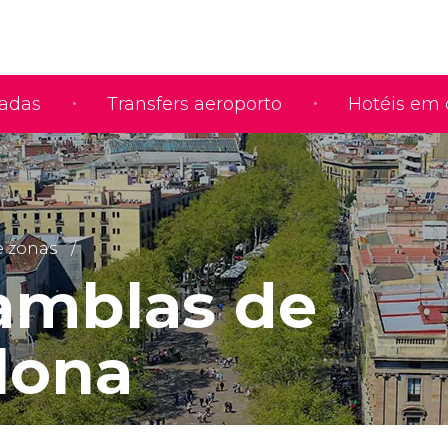
iadas
Transfers aeroporto
Hotéis em 
e zonas
amblas de
lona