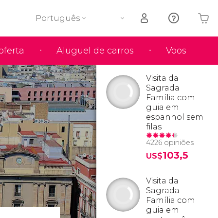
Português
oferta
Aluguel de carros
Voos
O seu carrinho está vazio
Visita da
Sagrada
Família com
guia em
espanhol sem
filas
4226 opiniões
103,5
US$
Visita da
Sagrada
Família com
guia em