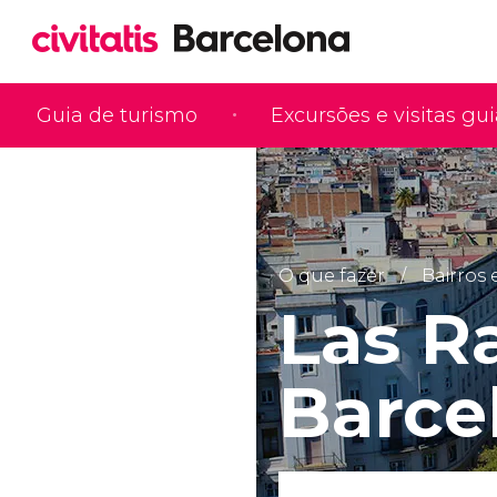
Guia de turismo
Excursões e visitas gu
O que fazer
Bairros 
Las R
Barce