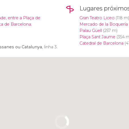
Lugares próximo
de, entre a Plaça de
Gran Teatro Liceo
(118 m
ta de Barcelona.
Mercado de la Boquería
Palau Güell
(257 m)
Plaça Sant Jaume
(354 m
Catedral de Barcelona
(4
assanes ou Catalunya
, linha 3.
Clique para usar o mapa