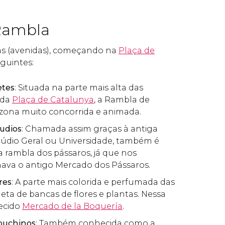
Rambla
as (avenidas), começando na
Plaça de
eguintes:
etes
: Situada na parte mais alta das
 da
Plaça de Catalunya
, a Rambla de
zona muito concorrida e animada.
udios
: Chamada assim graças à antiga
túdio Geral ou Universidade, também é
 rambla dos pássaros, já que nos
nava o antigo Mercado dos Pássaros.
res
: A parte mais colorida e perfumada das
eta de bancas de flores e plantas. Nessa
ecido
Mercado de la Boquería
.
puchinos
: Também conhecida como a