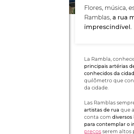
Flores, música, 
Ramblas,
a rua 
imprescindível
.
La Rambla, conhec
principais artérias 
conhecidos da cida
quilômetro que con
da cidade.
Las Ramblas sempre
artistas de rua
que a
conta com
diversos 
para contemplar o ir
preços
serem altos p