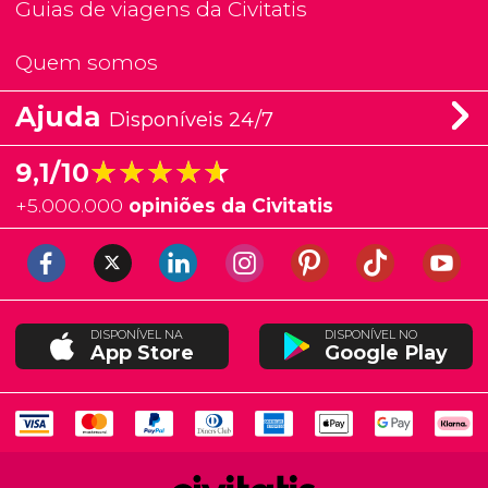
Guias de viagens da Civitatis
Quem somos
Ajuda
Disponíveis 24/7
★★★★★
★★★★★
9,1/10
+
5.000.000
opiniões da Civitatis
DISPONÍVEL NA
DISPONÍVEL NO
App Store
Google Play