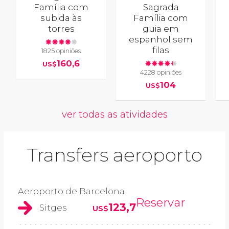
Família com
Sagrada
subida às
Família com
torres
guia em
espanhol sem
filas
1825 opiniões
160,6
US$
4228 opiniões
104
US$
ver todas as atividades
Transfers aeroporto
Aeroporto de Barcelona
Reservar
123,7
Sitges
US$