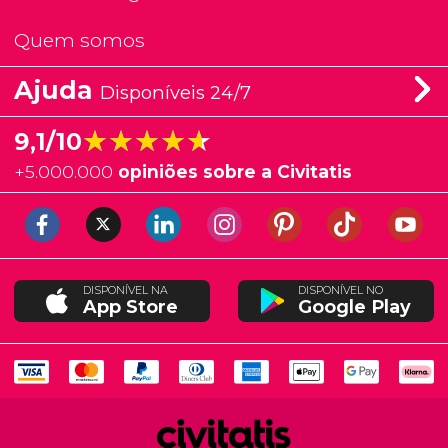
Quem somos
Ajuda
Disponíveis 24/7
★★★★★
★★★★★
9,1/10
+
5.000.000
opiniões sobre a Civitatis
DISPONÍVEL NA
DISPONÍVEL NO
App Store
Google Play