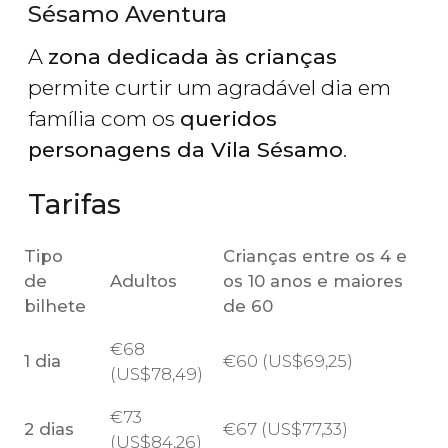
Sésamo Aventura
A
zona dedicada às crianças
permite curtir um agradável dia em
família com os
queridos
personagens da Vila Sésamo
.
Tarifas
Tipo
Crianças entre os 4 e
de
Adultos
os 10 anos e maiores
bilhete
de 60
€
68
1 dia
€
60 (
US$
69,25)
(
US$
78,49)
€
73
2 dias
€
67 (
US$
77,33)
(
US$
84,26)