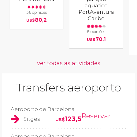
aquático
PortAventura
36 opiniões
Caribe
80,2
US$
8 opiniões
70,1
US$
ver todas as atividades
Transfers aeroporto
Aeroporto de Barcelona
Reservar
123,5
Sitges
US$
Aeroporto de Barcelona