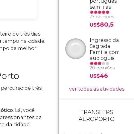
português
sem filas
77 opiniões
80,5
US$
eiro de três dias
Ingresso da
u tempo na cidade.
Sagrada
empo da melhor
Família com
audioguia
20 opiniões
Porto
46
US$
 percurso de três
ver todas as atividades
Gótico
. Lá, você
TRANSFERS
pressionantes da
AEROPORTO
a da cidade: