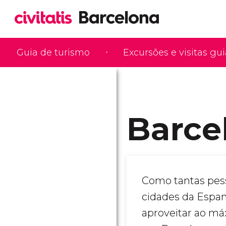
Guia de turismo
Excursões e visitas gu
Barce
Como tantas pes
cidades da Espa
aproveitar ao má