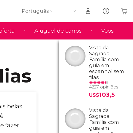
Português
oferta
Aluguel de carros
Voos
O seu carrinho está vazio
Visita da
Sagrada
Família com
guia em
dias
espanhol sem
filas
4227 opiniões
103,5
US$
is belas
Visita da
cê
Sagrada
Família com
e fazer
guia em