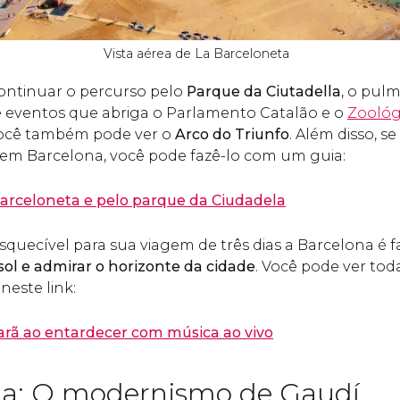
Vista aérea de La Barceloneta
ontinuar o percurso pelo
Parque da Ciutadella
, o pul
e eventos que abriga o Parlamento Catalão e o
Zoológ
você também pode ver o
Arco do Triunfo
. Além disso, se
 em Barcelona, você pode fazê-lo com um guia:
Barceloneta e pelo parque da Ciudadela
squecível para sua viagem de três dias a Barcelona é 
sol e admirar o horizonte da cidade
. Você pode ver tod
neste link:
arã ao entardecer com música ao vivo
ia: O modernismo de Gaudí