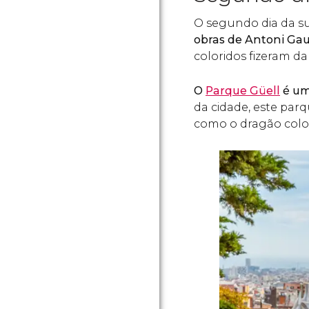
O segundo dia da su
obras de Antoni Gau
coloridos fizeram d
O
Parque Güell
é um
da cidade, este par
como o dragão color