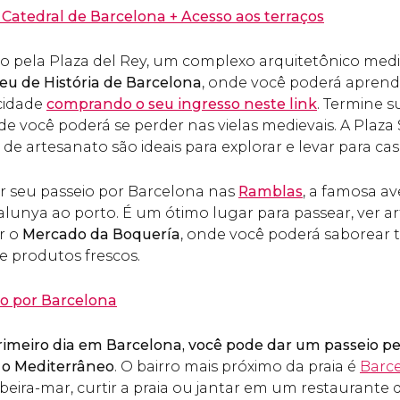
a Catedral de Barcelona + Acesso aos terraços
o pela Plaza del Rey, um complexo arquitetônico medie
u de História de Barcelona
, onde você poderá aprend
cidade
comprando o seu ingresso neste link
. Termine s
de você poderá se perder nas vielas medievais. A Plaz
 de artesanato são ideais para explorar e levar para c
r seu passeio por Barcelona nas
Ramblas
, a famosa a
alunya ao porto. É um ótimo lugar para passear, ver art
ar o
Mercado da Boquería
, onde você poderá saborear t
e produtos frescos.
o por Barcelona
rimeiro dia em Barcelona, você pode dar um passeio pe
a o Mediterrâneo
.
O bairro mais próximo da praia é
Barc
 beira-mar, curtir a praia ou jantar em um restaurante 