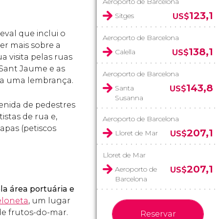
Aeroporto de Barcelona
123,1
Sitges
US$
val que inclui o
Aeroporto de Barcelona
er mais sobre a
138,1
Calella
US$
ua visita pelas ruas
a Sant Jaume e as
Aeroporto de Barcelona
asa uma lembrança.
143,8
Santa
US$
Susanna
venida de pedestres
istas de rua e,
Aeroporto de Barcelona
apas (petiscos
207,1
Lloret de Mar
US$
Lloret de Mar
207,1
Aeroporto de
US$
Barcelona
la área portuária e
eloneta
, um lugar
de frutos-do-mar.
Reservar