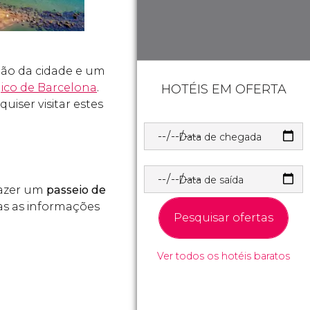
mão da cidade e um
ico de Barcelona
.
HOTÉIS EM OFERTA
 quiser visitar estes
Data de chegada
Data de saída
fazer um
passeio de
as as informações
Pesquisar ofertas
Ver todos os hotéis baratos