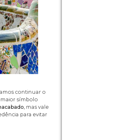
damos continuar o
o maior símbolo
inacabado
, mas vale
dência para evitar