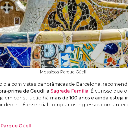
Mosaicos Parque Güell
o dia com vistas panorâmicas de Barcelona, recomen
bra-prima de Gaudí, a
Sagrada Família
. É curioso que 
eja em construção há
mais de 100 anos e ainda esteja 
or dentro. É essencial comprar os ingressos com antece
o Parque Güell