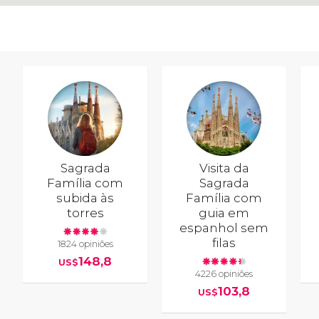
Sagrada
Visita da
Família com
Sagrada
subida às
Família com
torres
guia em
espanhol sem
filas
1824 opiniões
148,8
US$
4226 opiniões
103,8
US$