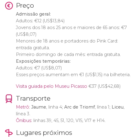
Preço
Admissão geral:
Adultos:
€
12 (
US$
13,84)
Jovens dos 18 aos 25 anos e maiores de 65 anos:
€
7
(
US$
8,07)
Menores de 18 anos e portadores do Pink Card:
entrada gratuita.
Primeiro domingo de cada mês: entrada gratuita.
Exposições temporárias:
Adultos:
€
7 (
US$
8,07)
Esses preços aumentam em
€
1 (
US$
1,15) na bilheteria.
Visita guiada pelo Museu Picasso
€
37 (
US$
42,68)
Transporte
Metrô
:
Jaume
, linha 4;
Arc de Triomf
, línea 1;
Liceu
,
línea 3.
Ônibus
: linhas 39, 45, 51, 120, V15, V17 e H14.
Lugares próximos