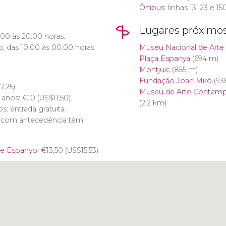
Ônibus
: linhas 13, 23 e 150
Lugares próximo
00 às 20:00 horas.
, das 10:00 às 00:00 horas.
Museu Nacional de Arte 
Plaça Espanya
(694 m)
Montjuïc
(855 m)
Fundação Joan Miró
(93
17,25).
Museu de Arte Contemp
2 anos:
€
10 (
US$
11,50).
(2.2 km)
: entrada gratuita.
e com antecedência têm
le Espanyol
€
13,50 (
US$
15,53)
Clique para usar o mapa