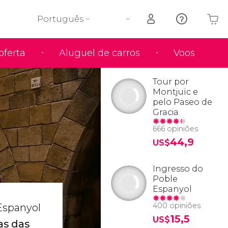
Português
oferta
Aluguel de carros
Voos
O seu carrinho está vazio
Tour por
Montjuïc e
pelo Paseo de
Gracia
666 opiniões
44,9
US$
Ingresso do
Poble
Espanyol
400 opiniões
Espanyol
15,5
US$
as das