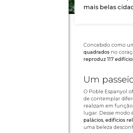
mais belas cida
Concebido como um
quadrados
no coraç
reproduz 117 edifíci
Um passeio
O Poble Espanyol ofe
de contemplar difer
realizam em função 
lugar. Desse modo é
palácios, edifícios re
uma beleza desconh