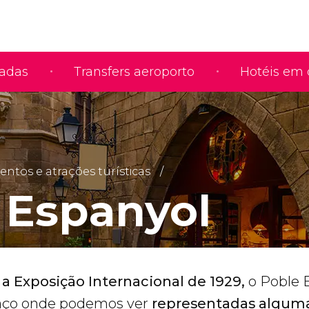
iadas
Transfers aeroporto
Hotéis em 
tos e atrações turísticas
 Espanyol
 a Exposição Internacional de 1929,
o Poble 
aço onde podemos ver
representadas algum