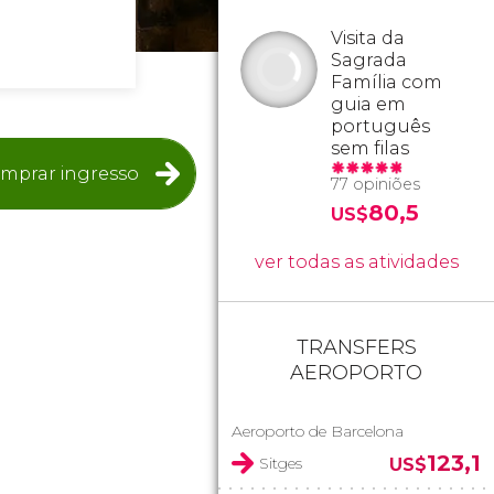
Visita da
Sagrada
Família com
guia em
português
sem filas
mprar ingresso
77 opiniões
80,5
US$
ver todas as atividades
TRANSFERS
AEROPORTO
Aeroporto de Barcelona
123,1
Sitges
US$