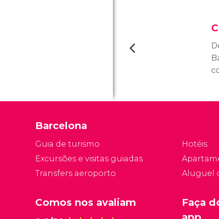
C
D
B
c
o
Cr
T
e
Barcelona
gó
XI
Guia de turismo
Hotéis
Excursões e visitas guiadas
Apartam
Transfers aeroporto
Aluguel 
Comos nos avaliam
Faça d
app