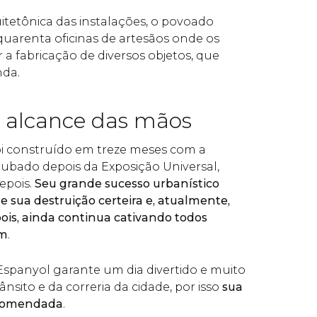
itetônica das instalações, o povoado
uarenta oficinas de artesãos onde os
 a fabricação de diversos objetos, que
nda.
 alcance das mãos
oi construído em treze meses com a
rubado depois da Exposição Universal,
epois.
Seu grande sucesso urbanístico
e sua destruição certeira e, atualmente,
ois, ainda continua cativando todos
am
.
Espanyol garante um dia divertido e muito
ânsito e da correria da cidade, por isso
sua
recomendada
.