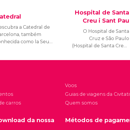
Hospital de Santa
atedral
Creu i Sant Pau
escubra a Catedral de
O Hospital de Santa
arcelona, também
Cruz e São Paulo
onhecida como la Seu
(Hospital de Santa Creu i
u Catedral de Santa
Sant Pau) é
uz e Santa Eulália.
um impressionante
rata-se de um bom
complexo hospitalar
xemplo da arquitetura
construído no início do
tica catalã do século
século XX por Lluís
V.
Voos
Domènech i Montaner e
entos
Guias de viagens da Civitati
seu filho.
de carros
Quem somos
ownload da nossa
Métodos de pagame