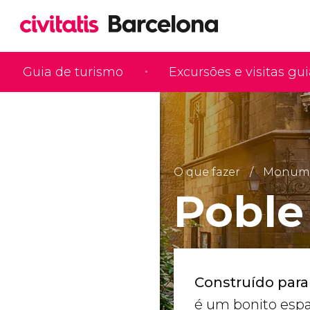
Guia de turismo
Excursões e visitas gu
O que fazer
Monumen
Poble
Construído para
é um bonito esp