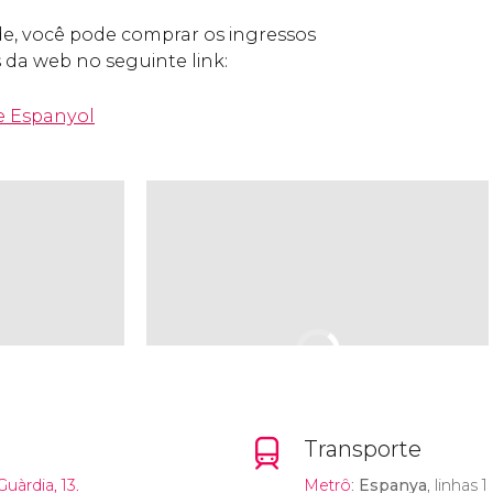
e, você pode comprar os ingressos
 da web no seguinte link:
e Espanyol
Transporte
Guàrdia, 13.
Metrô
:
Espanya
, linhas 1