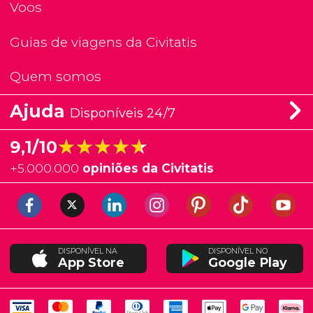
Voos
Guias de viagens da Civitatis
Quem somos
Ajuda
Disponíveis 24/7
★★★★★
★★★★★
9,1/10
+
5.000.000
opiniões da Civitatis
DISPONÍVEL NA
DISPONÍVEL NO
App Store
Google Play