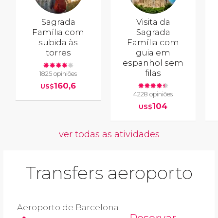
Sagrada
Visita da
Família com
Sagrada
subida às
Família com
torres
guia em
espanhol sem
filas
1825 opiniões
160,6
US$
4228 opiniões
104
US$
ver todas as atividades
Transfers aeroporto
Aeroporto de Barcelona
Reservar