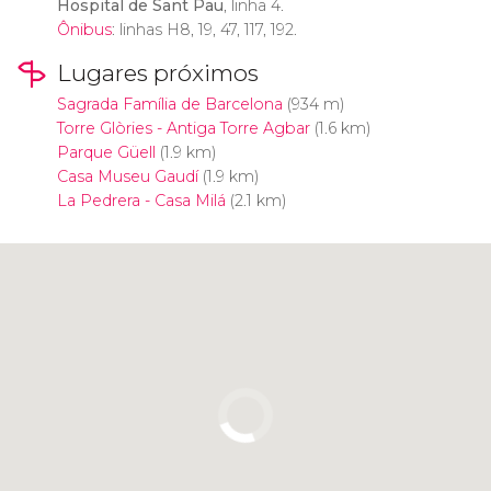
Hospital de Sant Pau
, linha 4.
Ônibus
: linhas H8, 19, 47, 117, 192.
Lugares próximos
Sagrada Família de Barcelona
(934 m)
Torre Glòries - Antiga Torre Agbar
(1.6 km)
Parque Güell
(1.9 km)
Casa Museu Gaudí
(1.9 km)
La Pedrera - Casa Milá
(2.1 km)
Clique para usar o mapa