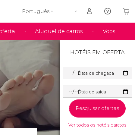
Português
oferta
Aluguel de carros
Voos
O seu carrinho está vazio
HOTÉIS EM OFERTA
Data de chegada
Data de saída
Pesquisar ofertas
Ver todos os hotéis baratos