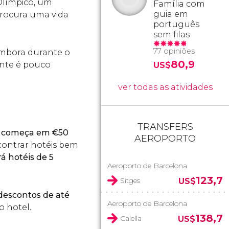
Olímpico, um
Família com
guia em
procura uma vida
português
sem filas
77 opiniões
 embora durante o
80,9
ente é pouco
US$
ver todas as atividades
TRANSFERS
na começa em
€
50
AEROPORTO
ontrar hotéis bem
á hotéis de 5
Aeroporto de Barcelona
123,7
Sitges
US$
descontos de até
Aeroporto de Barcelona
o hotel.
138,7
Calella
US$