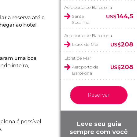
Aeroporto de Barcelona
144,5
Santa
US$
lar a reserva até o
Susanna
hegar ao hotel
.
Aeroporto de Barcelona
208
Lloret de Mar
US$
rnaram uma boa
Lloret de Mar
ndo inteiro,
208
Aeroporto de
US$
Barcelona
Reservar
elona é possível
Leve seu guia
s
.
sempre com você