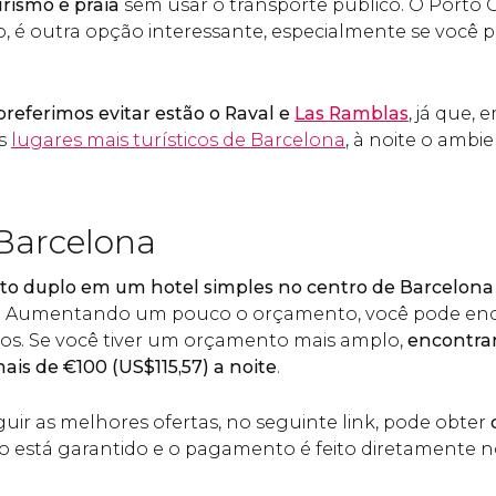
urismo e praia
sem usar o transporte público. O Porto 
, é outra opção interessante, especialmente se você 
referimos evitar estão o Raval e
Las Ramblas
, já que,
os
lugares mais turísticos de Barcelona
, à noite o ambi
Barcelona
o duplo em um hotel simples no centro de Barcelo
. Aumentando um pouco o orçamento, você pode enc
ados. Se você tiver um orçamento mais amplo,
encontrar
mais de
€
100 (
US$
115,57) a noite
.
uir as melhores ofertas, no seguinte link, pode obter
o está garantido e o pagamento é feito diretamente n