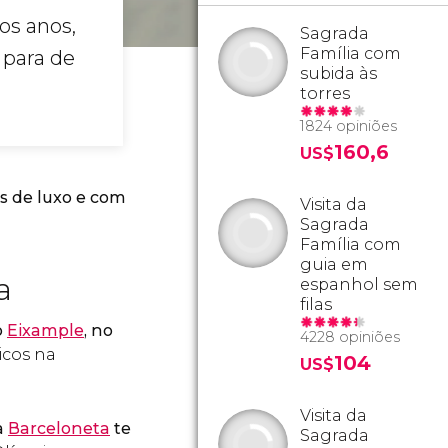
os anos,
Sagrada
Família com
para de
subida às
torres
1824 opiniões
160,6
US$
s de luxo e com
Visita da
Sagrada
Família com
guia em
na
espanhol sem
filas
o
Eixample
, no
4228 opiniões
icos na
104
US$
Visita da
a
Barceloneta
te
Sagrada