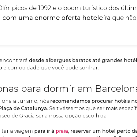
límpicos de 1992 e o boom turístico dos últim
a com uma enorme oferta hoteleira
que não 
 encontrará
desde albergues baratos até grandes hotéi
o
e comodidade que você pode sonhar.
onas para dormir em Barcelo
elona a turismo, nós
recomendamos procurar hotéis n
Plaça de Catalunya
. Se tivéssemos que ser mais específ
eo de Gracia seria nossa opção escolhida.
itar a viagem
para ir à
praia
, reservar um hotel perto d