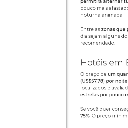
permitirá alternar t
pouco mais afastado
noturna animada.
Entre as
zonas que p
dia sejam alguns d
recomendado.
Hotéis em 
O preço de
um quart
(
US$
57,78) por noite
localizados e avali
estrelas por pouco 
Se você quer conseg
75%
. O preço mínim