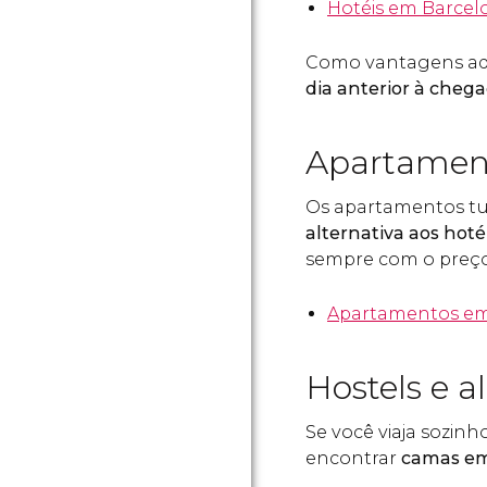
Hotéis em Barcel
Como vantagens adic
dia anterior à cheg
Apartamen
Os apartamentos tu
alternativa aos hoté
sempre com o preço
Apartamentos em
Hostels e a
Se você viaja sozin
encontrar
camas em