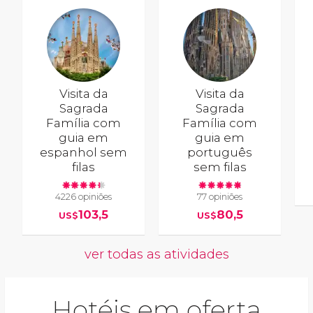
Visita da
Visita da
Sagrada
Sagrada
Família com
Família com
guia em
guia em
espanhol sem
português
filas
sem filas
4226 opiniões
77 opiniões
103,5
80,5
US$
US$
ver todas as atividades
Hotéis em oferta