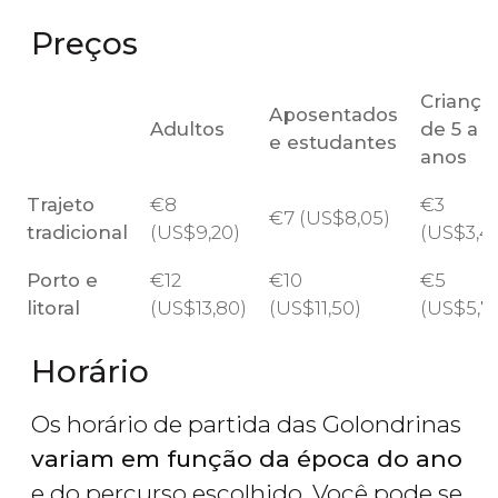
Preços
Criança
Aposentados
Adultos
de 5 a 11
e estudantes
anos
Trajeto
€
8
€
3
€
7 (
US$
8,05)
tradicional
(
US$
9,20)
(
US$
3,4
Porto e
€
12
€
10
€
5
litoral
(
US$
13,80)
(
US$
11,50)
(
US$
5,7
Horário
Os horário de partida das Golondrinas
variam em função da época do ano
e do percurso escolhido. Você pode se