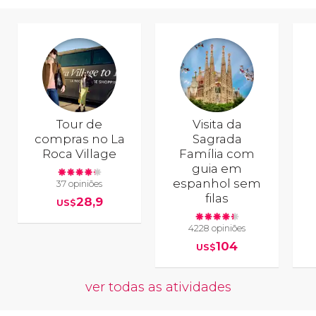
Tour de
Visita da
compras no La
Sagrada
Roca Village
Família com
guia em
espanhol sem
37 opiniões
filas
28,9
US$
4228 opiniões
104
US$
ver todas as atividades